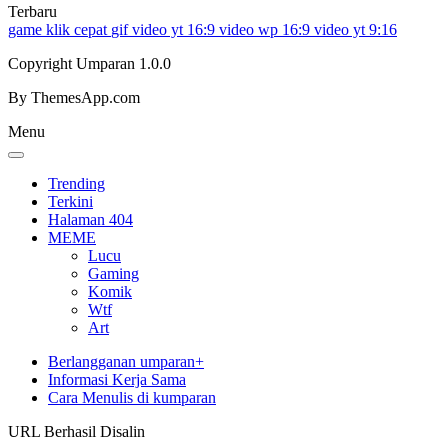
Terbaru
game klik cepat
gif
video yt 16:9
video wp 16:9
video yt 9:16
Copyright Umparan 1.0.0
By ThemesApp.com
Menu
Trending
Terkini
Halaman 404
MEME
Lucu
Gaming
Komik
Wtf
Art
Berlangganan umparan+
Informasi Kerja Sama
Cara Menulis di kumparan
URL Berhasil Disalin