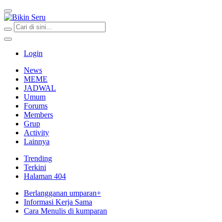
Bikin Seru
Login
News
MEME
JADWAL
Umum
Forums
Members
Grup
Activity
Lainnya
Trending
Terkini
Halaman 404
Berlangganan umparan+
Informasi Kerja Sama
Cara Menulis di kumparan