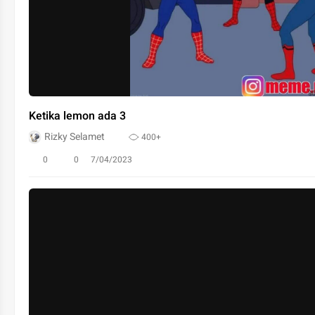
Ketika lemon ada 3
Rizky Selamet
400+
0
0
7/04/2023