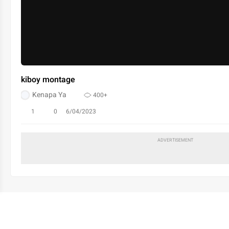
kiboy montage
Kenapa Ya
400+
1
0
6/04/2023