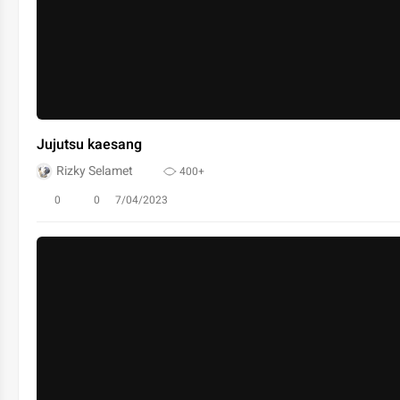
Jujutsu kaesang
Rizky Selamet
400+
0
0
7/04/2023