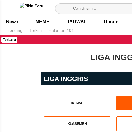
Bikin Seru
News
MEME
JADWAL
Umum
Trending
Terkini
Halaman 404
Terbaru
LIGA ING
LIGA INGGRIS
JADWAL
KLASEMEN