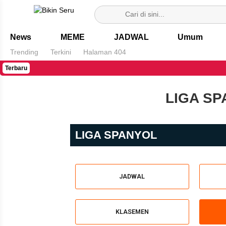
Bikin Seru
News
MEME
JADWAL
Umum
Trending
Terkini
Halaman 404
Terbaru
LIGA SP
LIGA SPANYOL
JADWAL
KLASEMEN