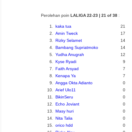
Perolehan poin
LALIGA 22-23 | 21 of 38
:
1.
kaka tua
21
2.
Amin Tweck
17
3.
Rizky Selamet
14
4.
Bambang Supriatmoko
14
5.
Yudha Anugrah
12
6.
Kyse Ryadi
9
7.
Faith Arsyad
7
8.
Kenapa Ya
7
9.
Angga Okta Adianto
0
10.
Arief Ulo11
0
11.
BikinSeru
0
12.
Echo Joviant
0
13.
Masy huri
0
14.
Nita Talia
0
15.
orico hdd
0