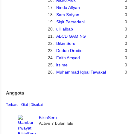
16.
Ricko Alex
0
17.
Rinda Alfyan
0
18.
Sam Sofyan
0
19.
Sigit Persadani
0
20.
ulil albab
0
21.
ABCD GAMING
0
22.
Bikin Seru
0
23.
Doduo Drodio
0
24.
Faith Arsyad
0
25.
its me
0
26.
Muhammad Iqbal Tawakal
0
Anggota
Terbaru
|
Giat
|
Disukai
BikinSeru
Active 7 bulan lalu