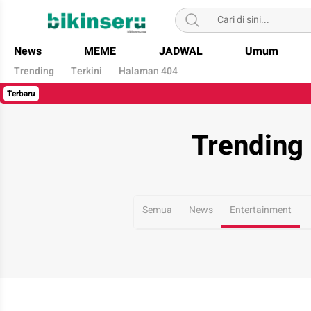
Bikin Seru
News
MEME
JADWAL
Umum
Trending
Terkini
Halaman 404
Terbaru
Trending 
Semua
News
Entertainment