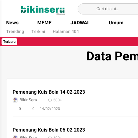
Bikin Seru
News
MEME
JADWAL
Umum
Trending
Terkini
Halaman 404
Terbaru
Data Pem
Pemenang Kuis Bola 14-02-2023
BikinSeru
500+
0
0
14/02/2023
Pemenang Kuis Bola 06-02-2023
BikinSeru