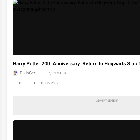
Harry Potter 20th Anniversary: Return to Hogwarts Siap D
BikinSeru
1.318K
0
0
13/12/2021