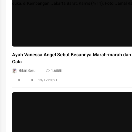
Ayah Vanessa Angel Sebut Besannya Marah-marah dan 
Gala
BikinSeru
1.655K
0
0
13/12/2021