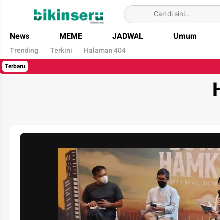
Bikin Seru
News
MEME
JADWAL
Umum
Trending
Terkini
Halaman 404
Terbaru