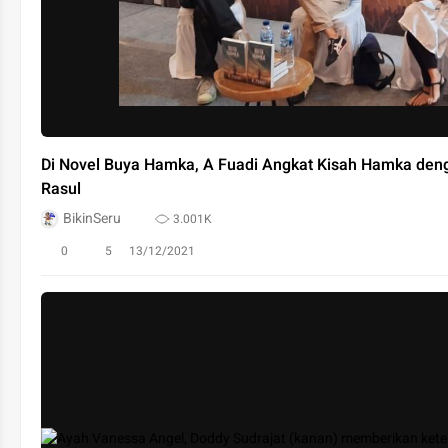
Di Novel Buya Hamka, A Fuadi Angkat Kisah Hamka den
Rasul
BikinSeru
3.001K
0
5
13/12/2021