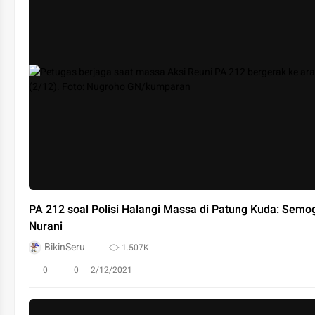
PA 212 soal Polisi Halangi Massa di Patung Kuda: Semo
Nurani
BikinSeru
1.507K
0
0
2/12/2021