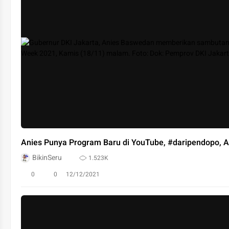
Anies Punya Program Baru di YouTube, #daripendopo, A
BikinSeru
1.523K
0
0
12/12/2021