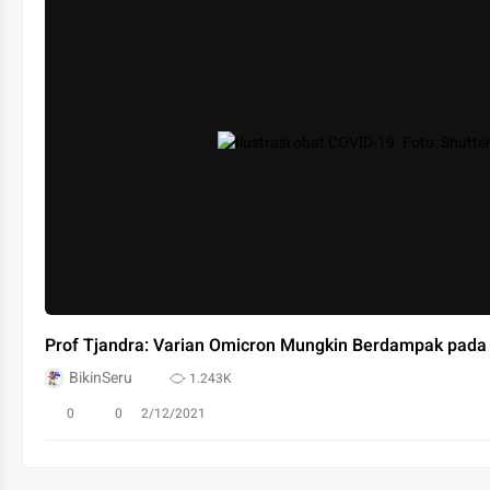
Prof Tjandra: Varian Omicron Mungkin Berdampak pada
BikinSeru
1.243K
0
0
2/12/2021