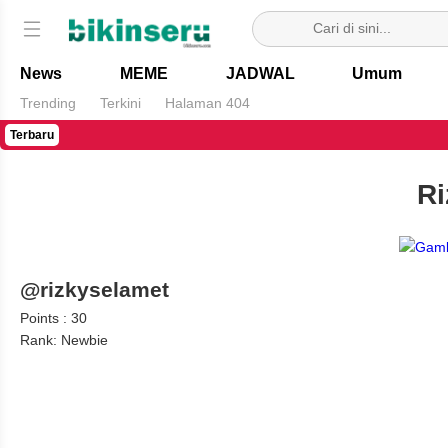
Bikin Seru
News
MEME
JADWAL
Umum
Trending
Terkini
Halaman 404
Terbaru
Ri
@rizkyselamet
Points : 30
Rank: Newbie