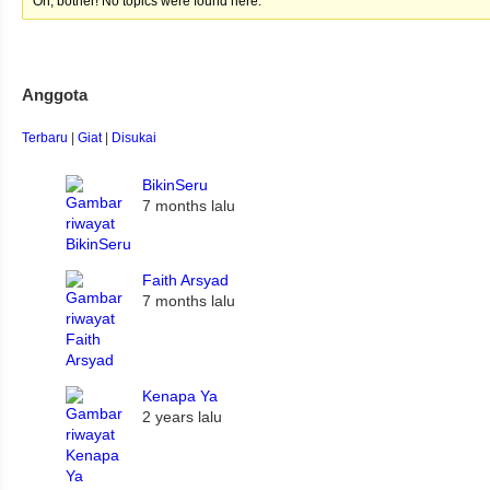
Oh, bother! No topics were found here.
Anggota
Terbaru
|
Giat
|
Disukai
BikinSeru
7 months lalu
Faith Arsyad
7 months lalu
Kenapa Ya
2 years lalu