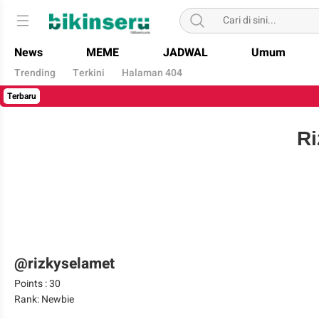
Bikin Seru
News
MEME
JADWAL
Umum
Trending
Terkini
Halaman 404
Terbaru
Ri
@rizkyselamet
Points : 30
Rank: Newbie