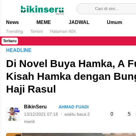
Bikin Seru
News
MEME
JADWAL
Umum
Trending
Terkini
Halaman 404
Terbaru
HEADLINE
Di Novel Buya Hamka, A F
Kisah Hamka dengan Bun
Haji Rasul
BikinSeru
AHMAD FUADI
0
5
13/12/2021 07:18
waktu baca 2
menit