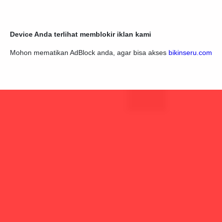
Device Anda terlihat memblokir iklan kami
Mohon mematikan AdBlock anda, agar bisa akses
bikinseru.com