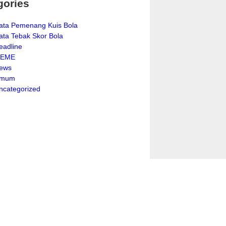
gories
ata Pemenang Kuis Bola
ata Tebak Skor Bola
eadline
EME
ews
mum
ncategorized