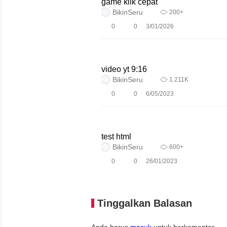
game klik cepat
BikinSeru
200+
0
0
3/01/2026
video yt 9:16
BikinSeru
1.211K
0
0
6/05/2023
test html
BikinSeru
600+
0
0
26/01/2023
Tinggalkan Balasan
Anda harus
masuk
untuk berkomentar.