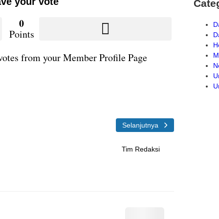
ve your vote
Cate
0
D
Points
D
H
otes from your Member Profile Page
M
N
U
U
Selanjutnya
Tim Redaksi