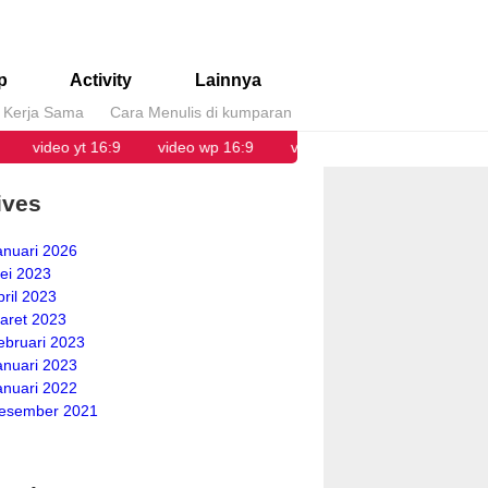
p
Activity
Lainnya
i Kerja Sama
Cara Menulis di kumparan
video yt 16:9
video wp 16:9
video yt 9:16
ives
anuari 2026
ei 2023
pril 2023
aret 2023
ebruari 2023
anuari 2023
anuari 2022
esember 2021