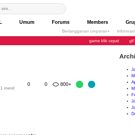
L
Umum
Forums
Members
Gru
Berlangganan umparan+
Informas
game klik cepat
gif
Arch
J
M
A
0
0
800+
 1 menit
M
F
J
J
D