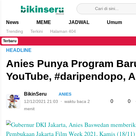
Bikin Seru
News
MEME
JADWAL
Umum
Trending
Terkini
Halaman 404
Terbaru
HEADLINE
Anies Punya Program Baru
YouTube, #daripendopo, A
BikinSeru
ANIES
0
0
12/12/2021 21:03
waktu baca 2
menit