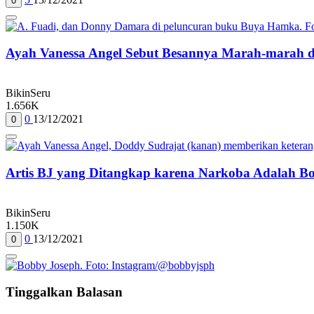
0
Ayah Vanessa Angel Sebut Besannya Marah-marah d
BikinSeru
1.656K
0
13/12/2021
0
Artis BJ yang Ditangkap karena Narkoba Adalah B
BikinSeru
1.150K
0
13/12/2021
0
Tinggalkan Balasan