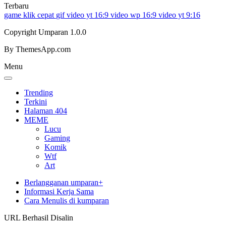
Terbaru
game klik cepat
gif
video yt 16:9
video wp 16:9
video yt 9:16
Copyright Umparan 1.0.0
By ThemesApp.com
Menu
Trending
Terkini
Halaman 404
MEME
Lucu
Gaming
Komik
Wtf
Art
Berlangganan umparan+
Informasi Kerja Sama
Cara Menulis di kumparan
URL Berhasil Disalin