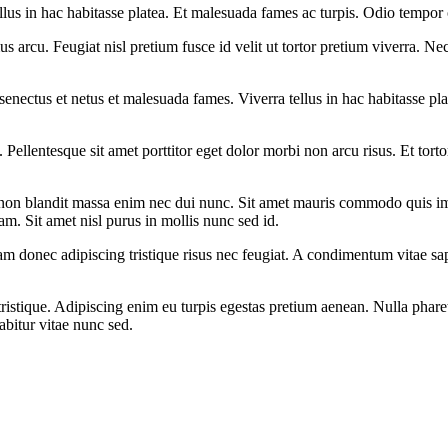
llus in hac habitasse platea. Et malesuada fames ac turpis. Odio tempor o
 arcu. Feugiat nisl pretium fusce id velit ut tortor pretium viverra. Ne
ue senectus et netus et malesuada fames. Viverra tellus in hac habitasse p
n. Pellentesque sit amet porttitor eget dolor morbi non arcu risus. Et to
unc non blandit massa enim nec dui nunc. Sit amet mauris commodo quis 
am. Sit amet nisl purus in mollis nunc sed id.
donec adipiscing tristique risus nec feugiat. A condimentum vitae sap
ristique. Adipiscing enim eu turpis egestas pretium aenean. Nulla pharet
bitur vitae nunc sed.