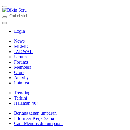
Bikin Seru
Login
News
MEME
JADWAL
Umum
Forums
Members
Grup
Activity
Lainnya
Trending
Terkini
Halaman 404
Berlangganan umparan+
Informasi Kerja Sama
Cara Menulis di kumparan