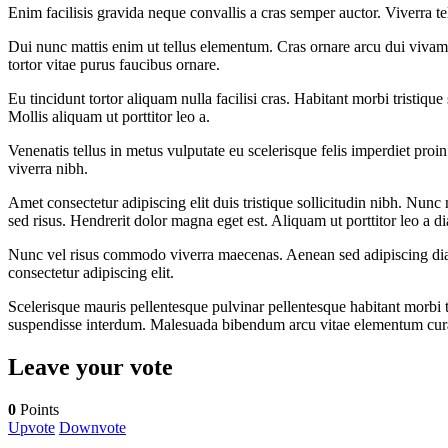
Enim facilisis gravida neque convallis a cras semper auctor. Viverra te
Dui nunc mattis enim ut tellus elementum. Cras ornare arcu dui vivamus
tortor vitae purus faucibus ornare.
Eu tincidunt tortor aliquam nulla facilisi cras. Habitant morbi tristiq
Mollis aliquam ut porttitor leo a.
Venenatis tellus in metus vulputate eu scelerisque felis imperdiet proi
viverra nibh.
Amet consectetur adipiscing elit duis tristique sollicitudin nibh. N
sed risus. Hendrerit dolor magna eget est. Aliquam ut porttitor leo a di
Nunc vel risus commodo viverra maecenas. Aenean sed adipiscing diam 
consectetur adipiscing elit.
Scelerisque mauris pellentesque pulvinar pellentesque habitant morbi t
suspendisse interdum. Malesuada bibendum arcu vitae elementum cura
Leave your vote
0
Points
Upvote
Downvote