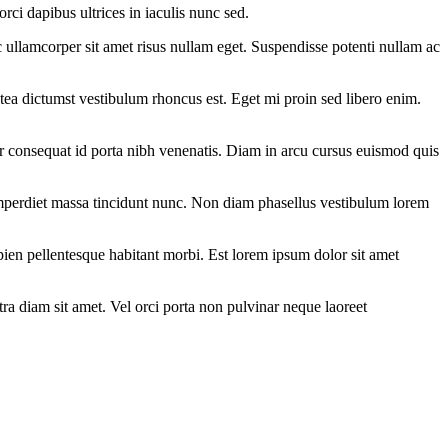
rci dapibus ultrices in iaculis nunc sed.
c ullamcorper sit amet risus nullam eget. Suspendisse potenti nullam ac
latea dictumst vestibulum rhoncus est. Eget mi proin sed libero enim.
rtor consequat id porta nibh venenatis. Diam in arcu cursus euismod quis
imperdiet massa tincidunt nunc. Non diam phasellus vestibulum lorem
ien pellentesque habitant morbi. Est lorem ipsum dolor sit amet
ra diam sit amet. Vel orci porta non pulvinar neque laoreet